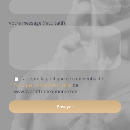
Votre message (facultatif)
J'accepte la politique de confidentialité
Politique de Confidentialité
de
www.avocatfrancophone.com