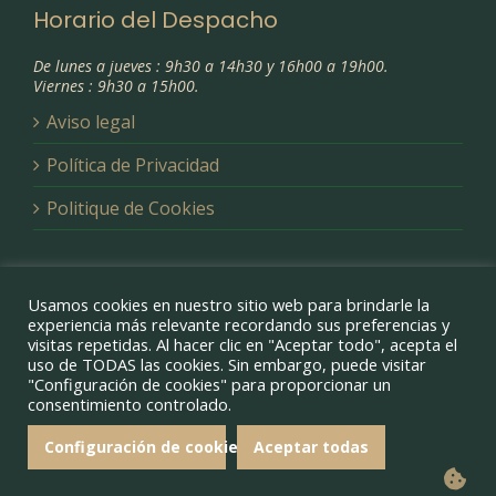
Horario del Despacho
De lunes a jueves : 9h30 a 14h30 y 16h00 a 19h00.
Viernes : 9h30 a 15h00.
Aviso legal
Política de Privacidad
Politique de Cookies
Usamos cookies en nuestro sitio web para brindarle la
experiencia más relevante recordando sus preferencias y
visitas repetidas. Al hacer clic en "Aceptar todo", acepta el
uso de TODAS las cookies. Sin embargo, puede visitar
"Configuración de cookies" para proporcionar un
Copyright 2021 | Web design
Ovejabeja
consentimiento controlado.
Configuración de cookies
Aceptar todas
facebook
twitter
instagram
pinterest