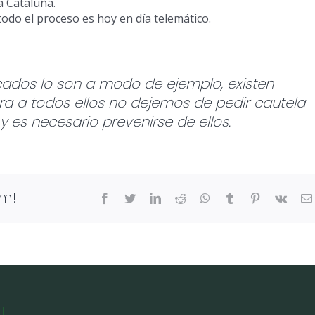
a Cataluña.
 todo el proceso es hoy en día telemático.
icados lo son a modo de ejemplo, existen
ra a todos ellos no dejemos de pedir cautela
y es necesario prevenirse de ellos.
rm!
facebook
twitter
linkedin
reddit
whatsapp
tumblr
pinterest
vk