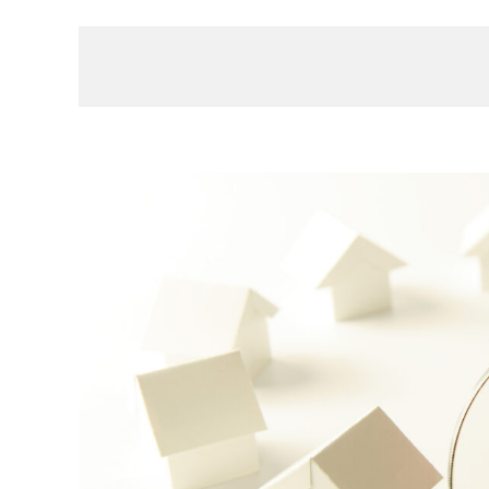
View
Larger
Image