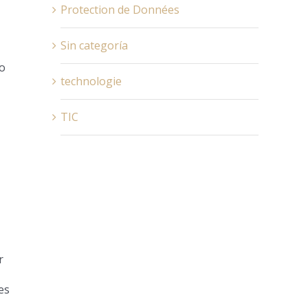
Protection de Données
Sin categoría
 o
technologie
TIC
r
es